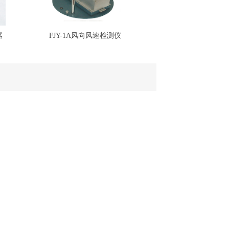
器
FJY-1A风向风速检测仪