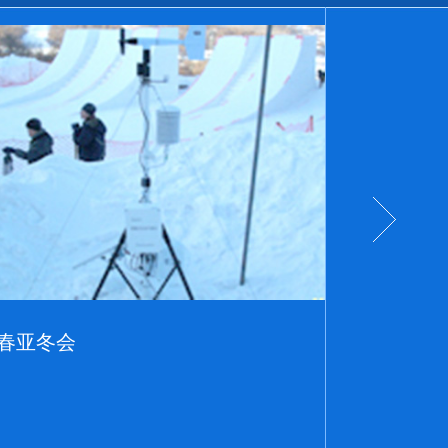
田小气候
WHE200应